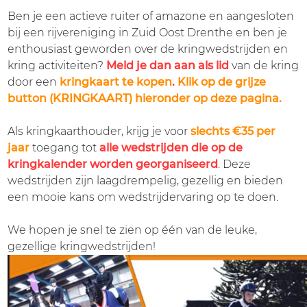
DATA
KAMPIOENSCHAP
Ben je een actieve ruiter of amazone en aangesloten
bij een rijvereniging in Zuid Oost Drenthe en ben je
KRINGKAARTEN
enthousiast geworden over de kringwedstrijden en
kring activiteiten?
Meld je dan aan als lid
van de kring
RIJVERENIGINGEN
door een
kringkaart te kopen
.
Klik op de grijze
button (KRINGKAART) hieronder op deze pagina.
SECRETARIATEN
CLINICS
Als kringkaarthouder, krijg je voor
slechts €35 per
jaar
toegang tot
alle wedstrijden die op de
INSCHRIJVEN
kringkalender worden georganiseerd
. Deze
CLINICS
wedstrijden zijn laagdrempelig, gezellig en bieden
KALENDER
een mooie kans om wedstrijdervaring op te doen.
We hopen je snel te zien op één van de leuke,
gezellige kringwedstrijden!