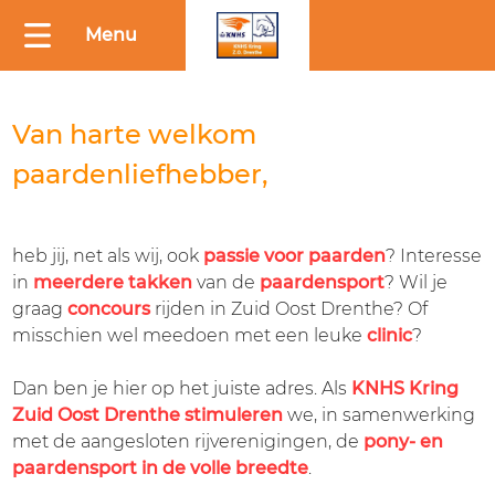
Menu
HOME
Van harte welkom
BESTUUR
paardenliefhebber,
KRINGVERGADERING
NOTULEN
KRINGWEDSTRIJDEN
heb jij, net als wij, ook
passie voor paarden
? Interesse
in
meerdere takken
van de
paardensport
? Wil je
WEDSTRIJDREGLEMENTEN
graag
concours
rijden in Zuid Oost Drenthe? Of
JAARKALENDER
misschien wel meedoen met een leuke
clinic
?
KRINGWEDSTRIJDEN
KRING
Dan ben je hier op het juiste adres. Als
KNHS Kring
KAMPIOENSCHAPPEN
Zuid Oost Drenthe stimuleren
we, in samenwerking
met de aangesloten rijverenigingen, de
pony- en
REGLEMENTEN
paardensport in de volle breedte
.
KAMPIOENSCHAP